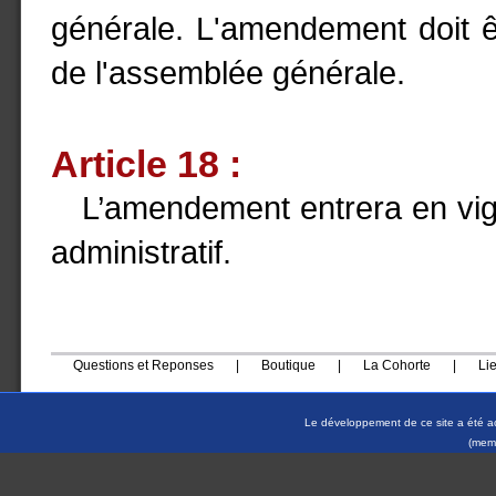
générale. L'amendement doit 
de l'assemblée générale.
Article 18 :
L’amendement entrera en vigue
administratif.
Questions et Reponses
|
Boutique
|
La Cohorte
|
Li
Le développement de ce site a été a
(memb