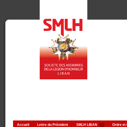
Accueil
Lettre du Président
SMLH LIBAN
Ordre et