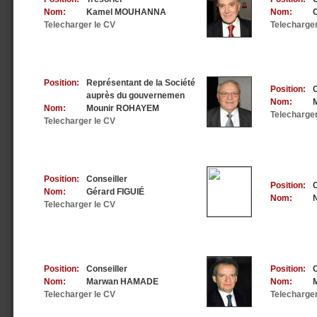
Nom:
Kamel MOUHANNA
Nom:
Telecharger le CV
Telecharger
Position:
Représentant de la Société
Position:
C
auprès du gouvernemen
Nom:
Nom:
Mounir ROHAYEM
Telecharger
Telecharger le CV
Position:
Conseiller
Position:
C
Nom:
Gérard FIGUIÉ
Nom:
Telecharger le CV
Position:
Conseiller
Position:
C
Nom:
Marwan HAMADE
Nom:
Telecharger le CV
Telecharger