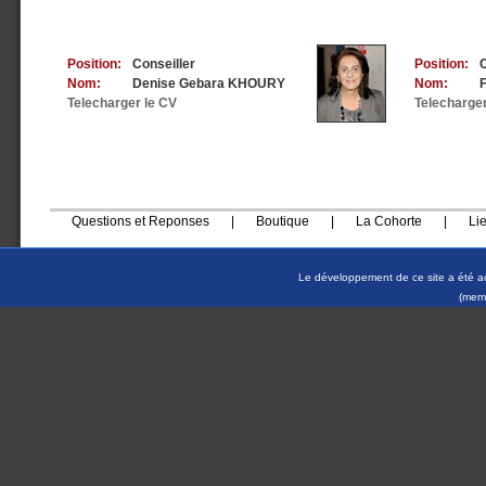
Position:
Conseiller
Position:
C
Nom:
Denise Gebara KHOURY
Nom:
Telecharger le CV
Telecharger
Questions et Reponses
|
Boutique
|
La Cohorte
|
Li
Le développement de ce site a été a
(memb