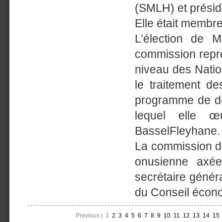
(SMLH) et préside
Elle était membr
L’élection de 
commission repr
niveau des Natio
le traitement d
programme de dé
lequel elle œu
BasselFleyhane.
La commission de
onusienne axée 
secrétaire génér
du Conseil économ
Previous |
1
2
3
4
5
6
7
8
9
10
11
12
13
14
15