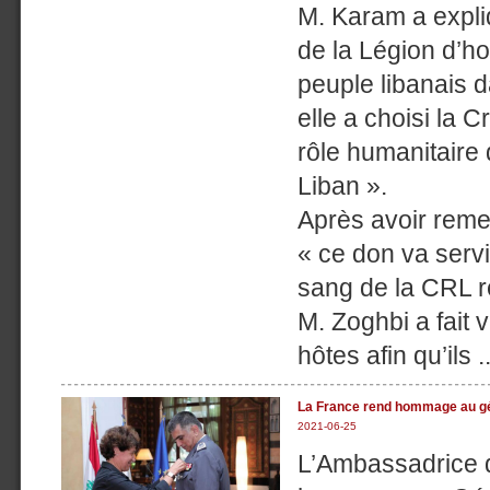
M. Karam a expli
de la Légion d’ho
peuple libanais da
elle a choisi la 
rôle humanitaire 
Liban ».
Après avoir remer
« ce don va serv
sang de la CRL rép
M. Zoghbi a fait 
hôtes afin qu’ils ..
La France rend hommage au gé
2021-06-25
L’Ambassadrice d