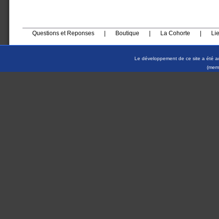
Questions et Reponses
|
Boutique
|
La Cohorte
|
Li
Le développement de ce site a été a
(memb