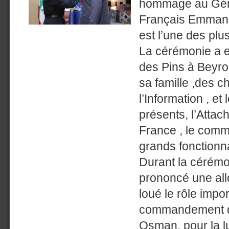
hommage au Géné
Français Emmanue
est l’une des plu
La cérémonie a e
des Pins à Beyro
sa famille ,des c
l’Information , et
présents, l’Atta
France , le comm
grands fonctionn
Durant la cérémo
prononcé une allo
loué le rôle impo
commandement d
Osman, pour la lu