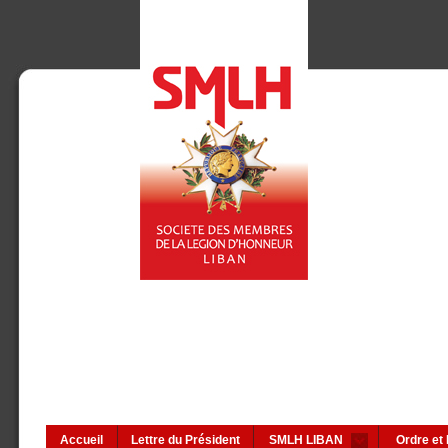
Accueil
Lettre du Président
SMLH LIBAN
Ordre et