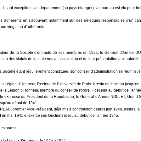
nd, sauf exceptions, au département (ou pays étranger). Un bureau est élu pour trois
les adhérents en s'appuyant notamment sur des délégués responsables d'un canto
une vingtaine d'adhérents.
ateur de la Société d'entraide de ses membres en 1921, le Général d'Armée DUB
ration des statuts de la toute neuve association et de leur présentation aux autorit
la Société étant régulièrement constituée, son conseil d'administration se réunit et 
la Légion d'Honneur, Recteur de l'Université de Paris. Il resta en fonction jusqu'en
de la Légion d'Honneur, membre du conseil de l'ordre, il décéda au début de l'anné
nde expresse du Président de la République, le Général d'Armée NOLLET, Grand G
jusqu'au début de 1941.
U, premier Vice-Président, déjà mis à contribution depuis juin 1940, assura la pr
 en mai 1941 et exerce ses fonctions jusqu'au début de l'année 1945.
urs normal.
e la Légion d'Honneur de 1945 à 1952