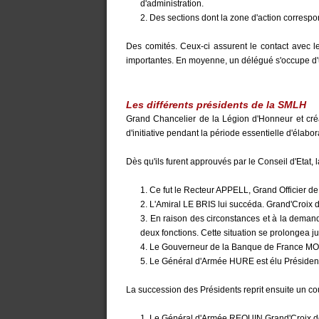
d'administration.
2. Des sections dont la zone d'action correspo
Des comités. Ceux-ci assurent le contact avec 
importantes. En moyenne, un délégué s'occupe d'
Les différents présidents de la SMLH
Grand Chancelier de la Légion d'Honneur et cré
d'initiative pendant la période essentielle d'élabo
Dès qu'ils furent approuvés par le Conseil d'Etat, 
1. Ce fut le Recteur APPELL, Grand Officier de 
2. L'Amiral LE BRIS lui succéda. Grand'Croix 
3. En raison des circonstances et à la dema
deux fonctions. Cette situation se prolongea 
4. Le Gouverneur de la Banque de France MOREA
5. Le Général d'Armée HURE est élu Président
La succession des Présidents reprit ensuite un co
1. Le Général d'Armée REQUIN Grand'Croix d