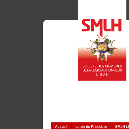
Accueil
Lettre du Président
SMLH L