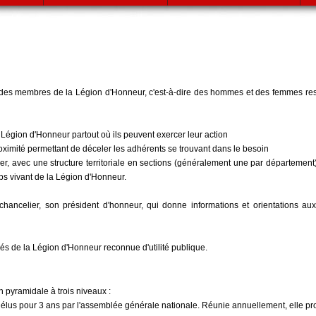
le des membres de la Légion d'Honneur, c'est-à-dire des hommes et des femmes r
a Légion d'Honneur partout où ils peuvent exercer leur action
oximité permettant de déceler les adhérents se trouvant dans le besoin
ranger, avec une structure territoriale en sections (généralement une par départemen
s vivant de la Légion d'Honneur.
d chancelier, son président d'honneur, qui donne informations et orientations 
rés de la Légion d'Honneur reconnue d'utilité publique.
 pyramidale à trois niveaux :
élus pour 3 ans par l'assemblée générale nationale. Réunie annuellement, elle pro